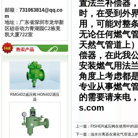
置法兰补偿器
邮箱
：
731063814@qq.co
时，在受到外
m
用，可能对整
地址：广东省深圳市龙华新
区硅谷动力青湖园C2栋竟
无论任何燃气
凯大厦722室
MEDENUS R100气体减压阀
天然气管道上
偿器，在此我
安装燃气用法
角度上考虑都
RMG402减压阀 HON402调压
专业从事燃气
器
的需要请来电
s.com
上一篇：
FISHER减压阀在使用中的
HON201减压阀 RMG201调压
下一篇：
油水分离器在液化气管道上
阀