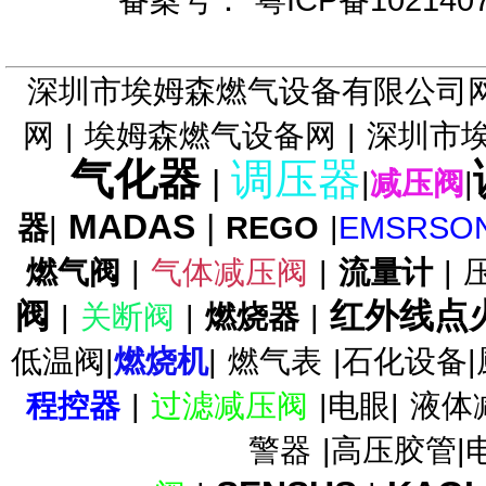
SAV燃气切断阀DUNGS切断阀
深圳市埃姆森燃气设备有限公司
网
|
埃姆森燃气设备网
|
深圳市
气化器
调压器
FRSBV安全放散阀DUNGS放
|
|
减压阀
|
散阀
MADAS
|
器
|
REGO
|
EMSRSO
燃气阀
|
气体减压阀
|
流量计
|
阀
红外线点
|
关断阀
|
燃烧器
|
FRNG调压器/零压阀FRNG比
低温阀|
燃烧机
|
燃气表
|石化设备|
例调压器
程控器
|
过滤减压阀
|电眼|
液体
警器
|高压胶管|