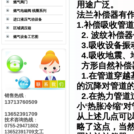
用途广泛。
燃气阀门
燃气电磁阀 线圈系列
法兰补偿器
有
进口液压气动设备
1.补偿吸收管
区域调压箱
2. 波纹补偿
燃气设备工艺图
3.吸收设备振
4.吸收地震、
方形自然补偿
1.在管道穿越
LS系列气体减压阀
的沉降对管道
2.在热力管道
销售热线
：
13713760509
小‘热胀冷缩’
13652391709
从上述几点可
技术咨询热线
：
略了这点，当
R100UD真空调压器
0755-29471802
13652391709文工