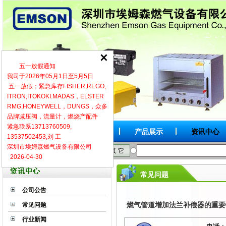
五一放假通知
我司于2026年05月1日至5月5日
五一放假；紧急库存FISHER,REGO,
ITRON,ITOKOKI.MADAS，ELSTER
RMG,HONEYWELL，DUNGS，众多
品牌减压阀，流量计，燃烧产配件
紧急联系13713760509,
网站首页
关于我们
产品展示
资讯中心
13537502453,刘 工
深圳市埃姆森燃气设备有限公司
按品牌
按型号
按类别
其 它
2026-04-30
常见问题
公司公告
燃气管道增加法兰补偿器的重要
常见问题
行业新闻