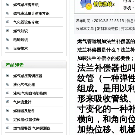
电话：
燃气减压阀常识
手机：
燃气表流量计使用常识
发布时间：2010/8/5 22:53:15 |
气化器设备专栏
收藏本文章
|
复制本页链接
|
打印本
燃气知识
电磁知识
燃气管道增加法兰补偿器的
设备技术
法兰补偿器是什么？
法兰补
加装法兰补偿器的必要性；
法兰补偿器
也
纹管（一种弹
燃气减压阀调压器
液化气气化器
组成。是用以
液相/气相自动切换阀
形来吸收管线
气体流量计
寸变化的一种
燃烧器及配件
横向，和角向
定位器/仪器仪表
加热位移、机械
燃气报警器 气体探测仪