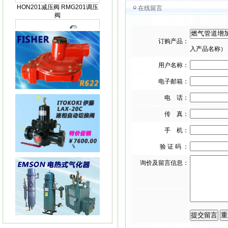
在线留言
订购产品：
入产品名称）
用户名称：
HON200减压阀RGM200减压
阀
电子邮箱：
电 话：
传 真：
手 机：
KIMRAY150指挥器KIMRAY
验 证 码 ：
150减压阀
询价及留言信息：
KIMRAY 30指挥器 KIMRAY30