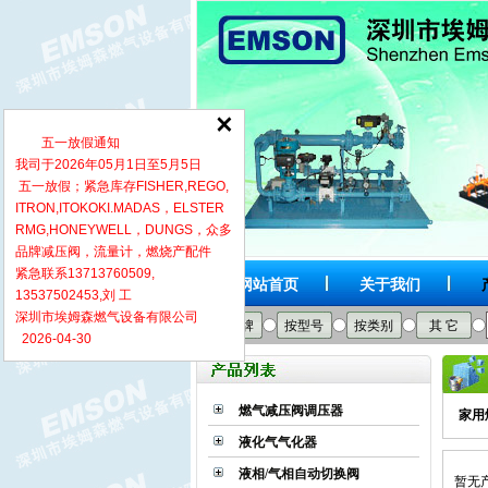
五一放假通知
我司于2026年05月1日至5月5日
五一放假；紧急库存FISHER,REGO,
ITRON,ITOKOKI.MADAS，ELSTER
RMG,HONEYWELL，DUNGS，众多
品牌减压阀，流量计，燃烧产配件
紧急联系13713760509,
网站首页
关于我们
13537502453,刘 工
深圳市埃姆森燃气设备有限公司
按品牌
按型号
按类别
其 它
2026-04-30
燃气减压阀调压器
家用
液化气气化器
液相/气相自动切换阀
暂无