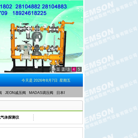
1
2
3
4
5
今天是
2026年8月7日 星期五
阀
JEON减压阀
MADAS调压阀
日本ITOKOKI调压器
液相自动切换阀
红外线燃烧
式气体探测仪