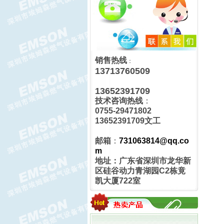
RMG402减压阀 HON402调压
器
销售热线
：
13713760509
13652391709
技术咨询热线
：
HON201减压阀 RMG201调压
0755-29471802
阀
13652391709文工
邮箱
：
731063814@qq.co
m
地址：广东省深圳市龙华新
区硅谷动力青湖园C2栋竟
凯大厦722室
HON200减压阀RGM200减压
阀