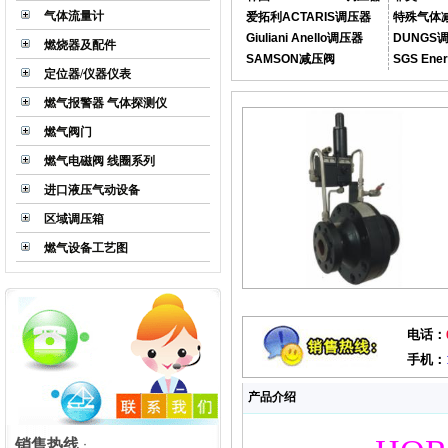
气体流量计
爱拓利ACTARIS调压器
特殊气体
Giuliani Anello调压器
DUNGS
燃烧器及配件
SAMSON减压阀
SGS En
定位器/仪器仪表
燃气报警器 气体探测仪
燃气阀门
燃气电磁阀 线圈系列
进口液压气动设备
区域调压箱
燃气设备工艺图
LS系列气体减压阀
电话：
手机：
产品介绍
销售热线
：