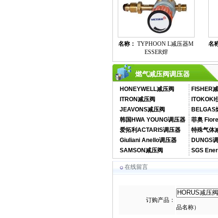
SAV燃气切断阀DUNGS切断阀
名称：
TYPHOON L减压器M
名
ESSER焊
燃气减压阀调压器
HONEYWELL减压阀
FISHE
ITRON减压阀
ITOKOK
FRSBV安全放散阀DUNGS放
JEAVONS减压阀
BELGA
散阀
韩国HWA YOUNG调压器
菲奥 Fior
爱拓利ACTARIS调压器
特殊气体
Giuliani Anello调压器
DUNGS
SAMSON减压阀
SGS En
在线留言
FRNG调压器/零压阀FRNG比
例调压器
订购产品：
品名称）