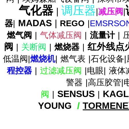
气化器
调压器
|
|
减压阀
|
MADAS
|
器
|
REGO
|
EMSRSO
TA-956DFO减压阀TA-956DFO
燃气阀
|
气体减压阀
|
流量计
|
调压器
阀
红外线点
|
关断阀
|
燃烧器
|
低温阀|
燃烧机
|
燃气表
|石化设备|
程控器
|
过滤减压阀
|电眼|
液体
TA-956 减压阀 TA-956FC减压
阀
警器
|高压胶管|
SENSUS
KAG
阀
|
|
YOUNG
/
TORMEN
TA-992SH减压阀,TA-992SH高
压减压阀