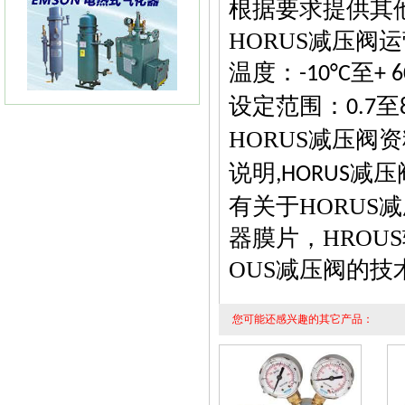
根据要求提供其
HORUS
减压阀
运
KIMRAY 30指挥器 KIMRAY30
减压阀
温度：
至
-10°C
+ 6
设定范围：
至
0.7
HORUS
减压阀资
说明
减压
,HORUS
FLUXI2000/TZ涡轮流量计
有关于HORUS
器膜片，HROU
OUS减压阀的
您可能还感兴趣的其它产品：
ITRON流量计ITRON燃气表