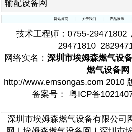
输配设备网
网站首页
|
关于我们
|
产品展示
FRS调压器DUNGS调压阀
技术工程师：0755-29471802
29471810 282947
网络实名：
深圳市埃姆森燃气设
燃气设备网
TA-935轴流阀TA-935减压阀
Tormene
http://www.emsongas.c
备案号：
粤ICP备102140
深圳市埃姆森燃气设备有限公司
TA-956MFO调压器 TA-
956MFO减压阀
网
|
埃姆森燃气设备网
|
深圳市