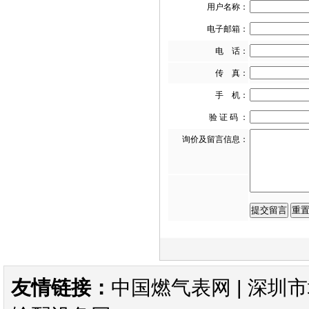
用户名称：
电子邮箱：
电 话：
FRM中压减压阀DN65-DN80
传 真：
手 机：
验 证 码 ：
询价及留言信息：
FRM-NOC减压阀 DUNGS中压
调压器
FRM减压阀-DUNGS中压减压
阀
友情链接：
中国燃气表网
|
深圳市