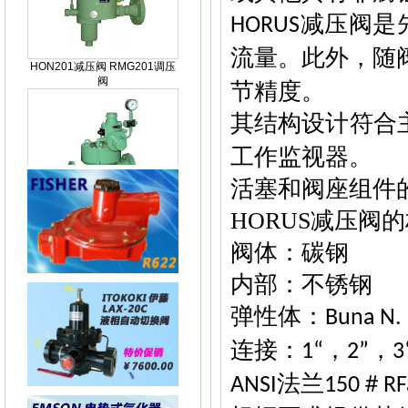
减压阀是
HORUS
HON201减压阀 RMG201调压
阀
流量。此外，随
节精度。
其结构设计符合
工作监视器。
HON200减压阀RGM200减压
阀
活塞和阀座组件
HORUS
减压阀的
阀体
：碳钢
内部：不锈钢
KIMRAY150指挥器KIMRAY
弹性体：
Buna N.
150减压阀
连接：
，
，
1“
2”
3
法兰
＃
ANSI
150
RF