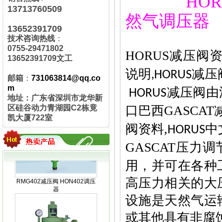
HOR
13713760509
R100UD真空调压器
然气调压器
13652391709
技术咨询热线
：
0755-29471802
HORUS
减压阀
13652391709文工
说明
减压
,HORUS
邮箱
：
731063814@qq.co
MEDENUS R100气体减压阀
m
减压阀由
HORUS
地址：广东省深圳市龙华新
口巴西
GASCAT
区硅谷动力青湖园C2栋竟
凯大厦722室
阀资料
,
中
HORUS
GASCAT
压力调
RMG402减压阀 HON402调压
用，并可在各种
器
高压力相关的大
设施是天然气运
或其他具有非腐