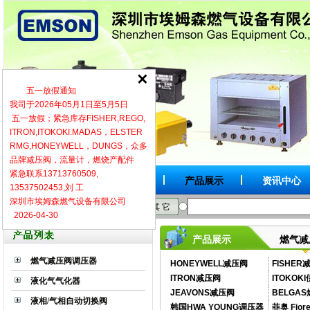
五一放假通知
我司于2026年05月1日至5月5日
五一放假；紧急库存FISHER,REGO,
ITRON,ITOKOKI.MADAS，ELSTER
RMG,HONEYWELL，DUNGS，众多
品牌减压阀，流量计，燃烧产配件
紧急联系13713760509,
网站首页
关于我们
产品展示
资讯中心
13537502453,刘 工
深圳市埃姆森燃气设备有限公司
按品牌
按型号
按类别
其 它
2026-04-30
燃气减
产品展示
燃气减压阀调压器
HONEYWELL减压阀
FISHE
ITRON减压阀
ITOKOK
液化气气化器
JEAVONS减压阀
BELGA
液相/气相自动切换阀
韩国HWA YOUNG调压器
菲奥 Fior