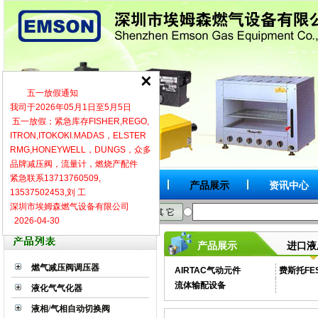
五一放假通知
我司于2026年05月1日至5月5日
五一放假；紧急库存FISHER,REGO,
ITRON,ITOKOKI.MADAS，ELSTER
RMG,HONEYWELL，DUNGS，众多
品牌减压阀，流量计，燃烧产配件
紧急联系13713760509,
网站首页
关于我们
产品展示
资讯中心
13537502453,刘 工
深圳市埃姆森燃气设备有限公司
按品牌
按型号
按类别
其 它
2026-04-30
进口液
产品展示
燃气减压阀调压器
AIRTAC气动元件
费斯托FE
流体输配设备
液化气气化器
液相/气相自动切换阀