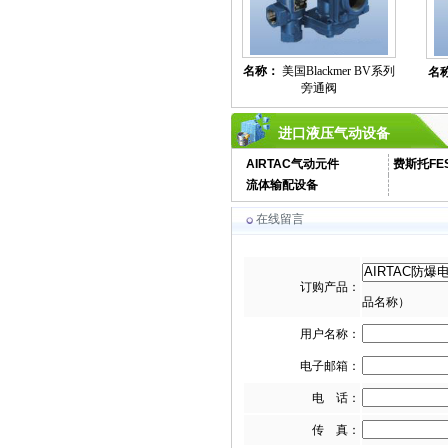
名称：
美国Blackmer BV系列
名
旁通阀
SAV燃气切断阀DUNGS切断阀
进口液压气动设备
AIRTAC气动元件
费斯托FE
流体输配设备
在线留言
FRSBV安全放散阀DUNGS放
散阀
订购产品：
品名称）
用户名称：
电子邮箱：
电 话：
FRNG调压器/零压阀FRNG比
例调压器
传 真：