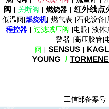
956MFO减压阀
阀
红外线点
|
关断阀
|
燃烧器
|
低温阀|
燃烧机
|
燃气表
|石化设备|
程控器
|
过滤减压阀
|电眼|
液体
TA-956DFO减压阀TA-956DFO
警器
|高压胶管|
调压器
SENSUS
KAG
阀
|
|
YOUNG
/
TORMEN
TA-956 减压阀 TA-956FC减压
阀
工信部备案号