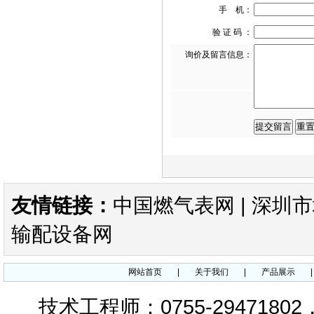
手 机：
验 证 码 ：
询价及留言信息：
FRM中压减压阀DN65-DN80
FRM-NOC减压阀 DUNGS中压
友情链接：
中国燃气表网
|
深圳市
调压器
输配设备网
网站首页
|
关于我们
|
产品展示
FRM减压阀-DUNGS中压减压
技术工程师：0755-29471802
阀