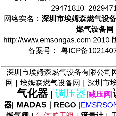
29471810 282947
网络实名：
深圳市埃姆森燃气设
燃气设备网
FRS调压器DUNGS调压阀
http://www.emsongas.c
备案号：
粤ICP备102140
深圳市埃姆森燃气设备有限公司
TA-935轴流阀TA-935减压阀
Tormene
网
|
埃姆森燃气设备网
|
深圳市
气化器
调压器
|
|
减压阀
|
MADAS
|
器
|
REGO
|
EMSRSO
燃气阀
|
气体减压阀
|
流量计
|
TA-956MFO调压器 TA-