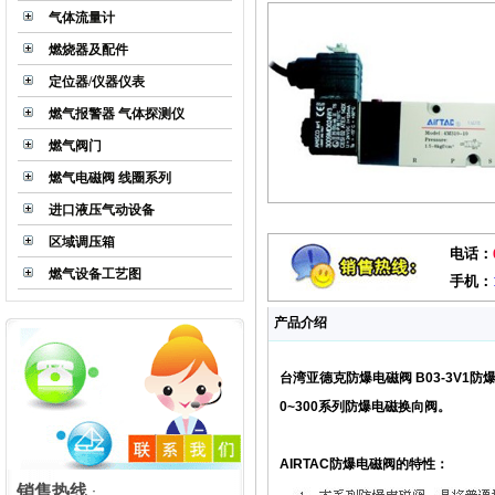
气体流量计
燃烧器及配件
定位器/仪器仪表
燃气报警器 气体探测仪
燃气阀门
燃气电磁阀 线圈系列
进口液压气动设备
区域调压箱
电话：
燃气设备工艺图
手机：
产品介绍
台湾亚德克防爆电磁阀
B03-3V1
防
LS系列气体减压阀
0~300
系列防爆电磁换向阀。
AIRTAC
防爆电磁阀的特性：
销售热线
：