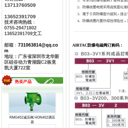
13713760509
13652391709
R100UD真空调压器
技术咨询热线
：
0755-29471802
13652391709文工
邮箱
：
731063814@qq.co
AIRTAC防爆电磁阀订购码：
m
地址：广东省深圳市龙华新
区硅谷动力青湖园C2栋竟
MEDENUS R100气体减压阀
凯大厦722室
RMG402减压阀 HON402调压
器