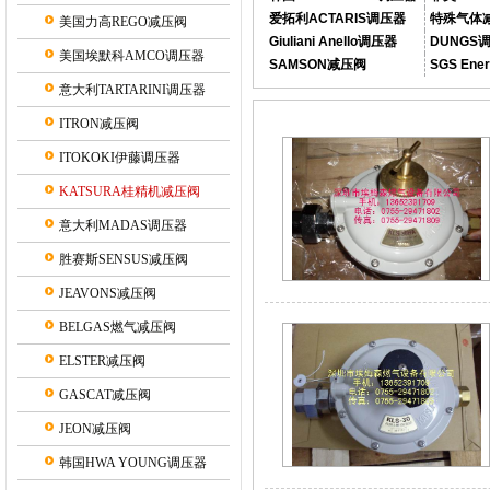
爱拓利ACTARIS调压器
特殊气体
美国力高REGO减压阀
Giuliani Anello调压器
DUNGS
美国埃默科AMCO调压器
SAMSON减压阀
SGS En
意大利TARTARINI调压器
ITRON减压阀
ITOKOKI伊藤调压器
KATSURA桂精机减压阀
意大利MADAS调压器
胜赛斯SENSUS减压阀
JEAVONS减压阀
BELGAS燃气减压阀
ELSTER减压阀
GASCAT减压阀
JEON减压阀
韩国HWA YOUNG调压器