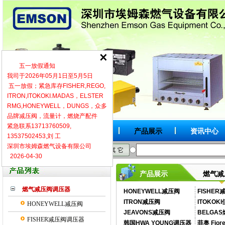
五一放假通知
我司于2026年05月1日至5月5日
五一放假；紧急库存FISHER,REGO,
ITRON,ITOKOKI.MADAS，ELSTER
RMG,HONEYWELL，DUNGS，众多
品牌减压阀，流量计，燃烧产配件
紧急联系13713760509,
网站首页
关于我们
产品展示
资讯中心
13537502453,刘 工
深圳市埃姆森燃气设备有限公司
按品牌
按型号
按类别
其 它
2026-04-30
燃气减
产品展示
燃气减压阀调压器
HONEYWELL减压阀
FISHE
ITRON减压阀
ITOKOK
HONEYWELL减压阀
JEAVONS减压阀
BELGA
FISHER减压阀调压器
韩国HWA YOUNG调压器
菲奥 Fior