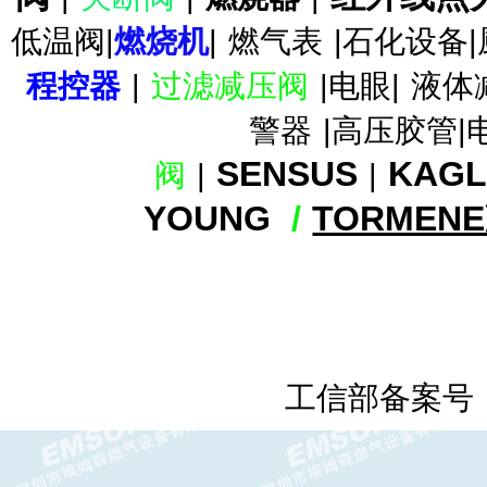
低温阀|
燃烧机
|
燃气表
|石化设备|
FRNG调压器/零压阀FRNG比
例调压器
程控器
|
过滤减压阀
|电眼|
液体
警器
|高压胶管|
SENSUS
KAG
阀
|
|
YOUNG
/
TORMEN
FRM中压减压阀DN65-DN80
FRM-NOC减压阀 DUNGS中压
工信部备案号
调压器