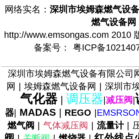
网络实名：
深圳市埃姆森燃气设
ITRON流量计ITRON燃气表
燃气设备网
http://www.emsongas.c
备案号：
粤ICP备102140
SAV燃气切断阀DUNGS切断阀
深圳市埃姆森燃气设备有限公司
网
|
埃姆森燃气设备网
|
深圳市
气化器
调压器
|
|
减压阀
|
FRSBV安全放散阀DUNGS放
散阀
MADAS
|
器
|
REGO
|
EMSRSO
燃气阀
|
气体减压阀
|
流量计
|
阀
红外线点
|
关断阀
|
燃烧器
|