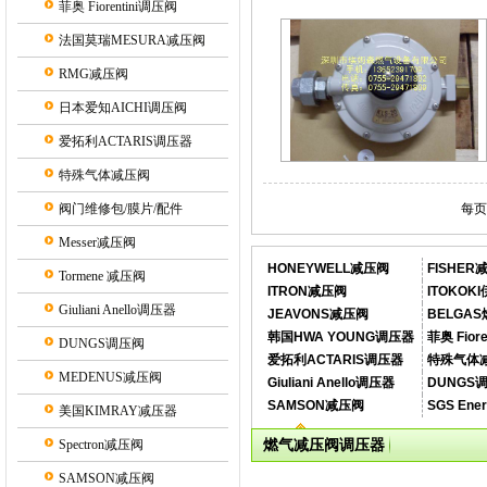
菲奥 Fiorentini调压阀
法国莫瑞MESURA减压阀
RMG减压阀
日本爱知AICHI调压阀
爱拓利ACTARIS调压器
特殊气体减压阀
阀门维修包/膜片/配件
每页1
Messer减压阀
HONEYWELL减压阀
FISHE
Tormene 减压阀
ITRON减压阀
ITOKOK
Giuliani Anello调压器
JEAVONS减压阀
BELGA
韩国HWA YOUNG调压器
菲奥 Fior
DUNGS调压阀
爱拓利ACTARIS调压器
特殊气体
MEDENUS减压阀
Giuliani Anello调压器
DUNGS
SAMSON减压阀
SGS En
美国KIMRAY减压器
燃气减压阀调压器
Spectron减压阀
SAMSON减压阀