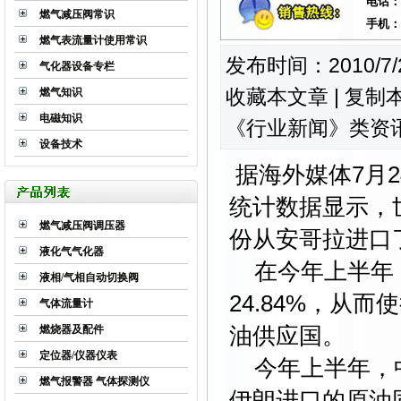
电话：
燃气减压阀常识
手机：
燃气表流量计使用常识
发布时间：2010/7/2
气化器设备专栏
收藏本文章
|
复制
燃气知识
电磁知识
《
行业新闻
》类资讯
设备技术
据海外媒体7月
统计数据显示，
燃气减压阀调压器
份从安哥拉进口了
液化气气化器
在今年上半年，
液相/气相自动切换阀
24.84%，从
气体流量计
油供应国。
燃烧器及配件
定位器/仪器仪表
今年上半年，中
燃气报警器 气体探测仪
伊朗进口的原油