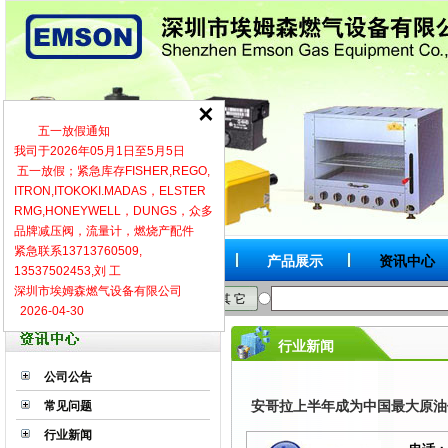
五一放假通知
我司于2026年05月1日至5月5日
五一放假；紧急库存FISHER,REGO,
ITRON,ITOKOKI.MADAS，ELSTER
RMG,HONEYWELL，DUNGS，众多
品牌减压阀，流量计，燃烧产配件
紧急联系13713760509,
网站首页
关于我们
产品展示
资讯中心
13537502453,刘 工
深圳市埃姆森燃气设备有限公司
按品牌
按型号
按类别
其 它
2026-04-30
行业新闻
公司公告
安哥拉上半年成为中国最大原油
常见问题
行业新闻