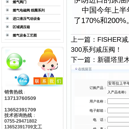
燃气阀门
中国今年上半年
燃气电磁阀 线圈系列
了170%和200%
进口液压气动设备
区域调压箱
燃气设备工艺图
上一篇：
FISHE
300系列减压阀！
下一篇：
新疆塔里木
在线留言
LS系列气体减压阀
订购产品：
销售热线
入产品名称）
：
13713760509
用户名称：
13652391709
电子邮箱：
技术咨询热线
：
电 话：
0755-29471802
R100UD真空调压器
13652391709文工