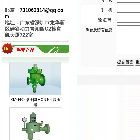
传 真：
邮箱
：
731063814@qq.co
手 机：
m
验 证 码 ：
地址：广东省深圳市龙华新
区硅谷动力青湖园C2栋竟
询价及留言信息：
凯大厦722室
MEDENUS R100气体减压阀
RMG402减压阀 HON402调压
器
HON201减压阀 RMG201调压