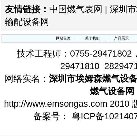
KIMRAY 30指挥器 KIMRAY30
友情链接：
减压阀
中国燃气表网
|
深圳市
输配设备网
网站首页
|
关于我们
|
产品展示
技术工程师：0755-29471802
FLUXI2000/TZ涡轮流量计
29471810 282947
网络实名：
深圳市埃姆森燃气设
燃气设备网
ITRON流量计ITRON燃气表
http://www.emsongas.c
备案号：
粤ICP备102140