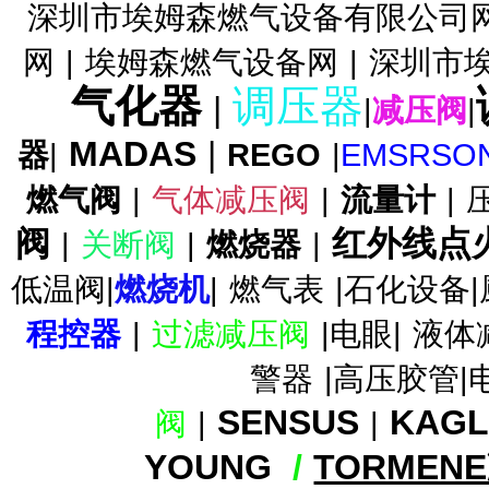
深圳市埃姆森燃气设备有限公司
SAV燃气切断阀DUNGS切断阀
网
|
埃姆森燃气设备网
|
深圳市
气化器
调压器
|
|
减压阀
|
MADAS
|
器
|
REGO
|
EMSRSO
FRSBV安全放散阀DUNGS放
燃气阀
|
气体减压阀
|
流量计
|
散阀
阀
红外线点
|
关断阀
|
燃烧器
|
低温阀|
燃烧机
|
燃气表
|石化设备|
程控器
|
过滤减压阀
|电眼|
液体
FRNG调压器/零压阀FRNG比
警器
|高压胶管|
例调压器
SENSUS
KAG
阀
|
|
YOUNG
/
TORMEN