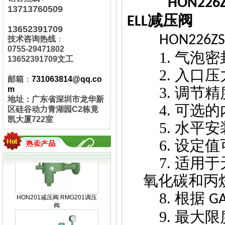
HON226
13713760509
减压阀
ELL
MEDENUS R100气体减压阀
13652391709
HON226Z
技术咨询热线
：
0755-29471802
1. 气泡
13652391709文工
2. 入口
邮箱
：
731063814@qq.co
3. 调节
m
地址：广东省深圳市龙华新
RMG402减压阀 HON402调压
4. 可
器
区硅谷动力青湖园C2栋竟
凯大厦722室
5. 水平
6. 设定
7. 适
氧化碳和丙
HON201减压阀 RMG201调压
阀
8. 根据
G
9. 最大