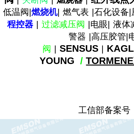
低温阀|
燃烧机
|
燃气表
|石化设备|
程控器
|
过滤减压阀
|电眼|
液体
警器
|高压胶管|
TA-935轴流阀TA-935减压阀
Tormene
SENSUS
KAG
阀
|
|
YOUNG
/
TORMEN
TA-956MFO调压器 TA-
956MFO减压阀
工信部备案号
TA-956DFO减压阀TA-956DFO
调压器