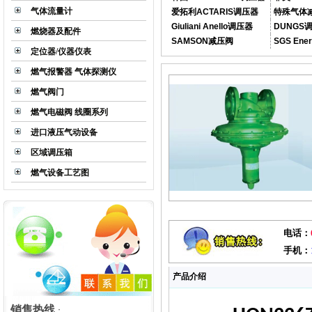
气体流量计
爱拓利ACTARIS调压器
特殊气体
Giuliani Anello调压器
DUNGS
燃烧器及配件
SAMSON减压阀
SGS En
定位器/仪器仪表
燃气报警器 气体探测仪
燃气阀门
燃气电磁阀 线圈系列
进口液压气动设备
LS系列气体减压阀
区域调压箱
燃气设备工艺图
电话：
R100UD真空调压器
手机：
产品介绍
销售热线
：