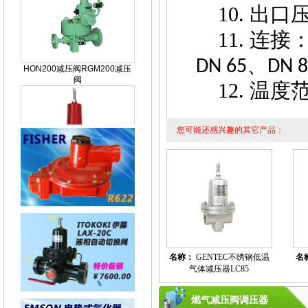
10. 出
11. 连接
HON200减压阀RGM200减压
阀
、
DN 65
DN 
12. 温度
您可能还感兴趣的其它产品：
KIMRAY150指挥器KIMRAY
150减压阀
KIMRAY 30指挥器 KIMRAY30
名称：
GENTEC不绣钢低温
名
减压阀
气体减压器LC85
燃气减压阀调压器