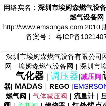
网络实名：
深圳市埃姆森燃气设
燃气设备网
FRM-NOC减压阀 DUNGS中压
http://www.emsongas.c
调压器
备案号：
粤ICP备102140
深圳市埃姆森燃气设备有限公司
FRM减压阀-DUNGS中压减压
网
|
埃姆森燃气设备网
|
深圳市
阀
气化器
调压器
|
|
减压阀
|
MADAS
|
器
|
REGO
|
EMSRSO
燃气阀
|
气体减压阀
|
流量计
|
FRS调压器DUNGS调压阀
阀
红外线点
|
关断阀
|
燃烧器
|