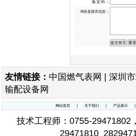
验 证 码 ：
询价及留言信息：
FRSBV安全放散阀DUNGS放
散阀
FRNG调压器/零压阀FRNG比
友情链接：
中国燃气表网
|
深圳市
例调压器
输配设备网
网站首页
|
关于我们
|
产品展示
技术工程师：0755-29471802
FRM中压减压阀DN65-DN80
29471810 282947