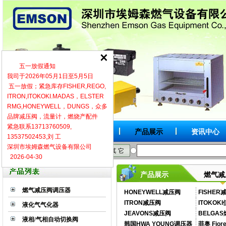
五一放假通知
我司于2026年05月1日至5月5日
五一放假；紧急库存FISHER,REGO,
ITRON,ITOKOKI.MADAS，ELSTER
RMG,HONEYWELL，DUNGS，众多
品牌减压阀，流量计，燃烧产配件
紧急联系13713760509,
网站首页
关于我们
产品展示
资讯中心
13537502453,刘 工
深圳市埃姆森燃气设备有限公司
按品牌
按型号
按类别
其 它
2026-04-30
燃气减
产品展示
燃气减压阀调压器
HONEYWELL减压阀
FISHE
ITRON减压阀
ITOKOK
液化气气化器
JEAVONS减压阀
BELGA
液相/气相自动切换阀
韩国HWA YOUNG调压器
菲奥 Fior