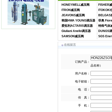
HONEYWELL减压阀
FISHE
ITRON减压阀
ITOKOK
JEAVONS减压阀
BELGA
FLUXI2000/TZ涡轮流量计
韩国HWA YOUNG调压器
菲奥 Fior
爱拓利ACTARIS调压器
特殊气体
Giuliani Anello调压器
DUNGS
SAMSON减压阀
SGS En
在线留言
ITRON流量计ITRON燃气表
订购产品：
品名称）
用户名称：
电子邮箱：
电 话：
SAV燃气切断阀DUNGS切断阀
传 真：
手 机：